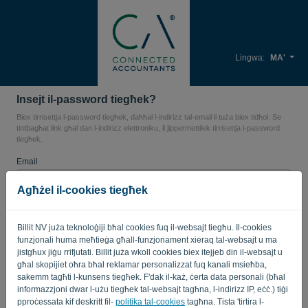
Lingwa:
MA'
Insejt il-password tiegħek?
Biex tirrisettja l-password tiegħek, daħħal l-indirizz tal-email li tuża biex tidħol. Se
tintbagħat link għal dan l-indirizz elettroniku, li jippermettilek tirrisettja l-password
tiegħek.
Email
Agħżel il-cookies tiegħek
M'intix kompjuter? Imla '
'.
Billit NV juża teknoloġiji bħal cookies fuq il-websajt tiegħu. Il-cookies
funzjonali huma meħtieġa għall-funzjonament xieraq tal-websajt u ma
jistgħux jiġu rrifjutati. Billit juża wkoll cookies biex itejjeb din il-websajt u
għal skopijiet oħra bħal reklamar personalizzat fuq kanali msieħba,
IBGĦAT IL-LINK
sakemm tagħti l-kunsens tiegħek. F'dak il-każ, ċerta data personali (bħal
informazzjoni dwar l-użu tiegħek tal-websajt tagħna, l-indirizz IP, eċċ.) tiġi
Lura għall-login
pproċessata kif deskritt fil-
politika tal-cookies
tagħna. Tista 'tirtira l-