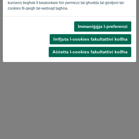
kunsens tiegħek fi kwalunkwe ħin permezz tal-għodda tal-ġestjoni tal-
Privacy Policy
Terms of Service
-
.
cookies fil-qiegħ tal-websajt tagħna.
Immaniġġja l-preferenzi
Irrifjuta l-cookies fakultattivi kollha
Aċċetta l-cookies fakultattivi kollha