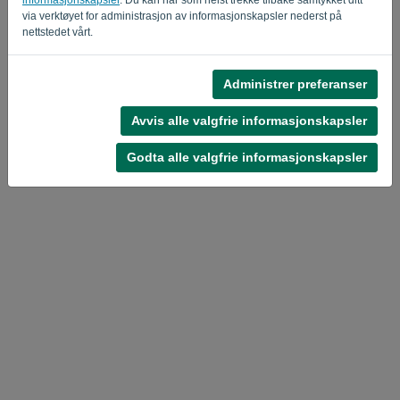
via verktøyet for administrasjon av informasjonskapsler nederst på
Privacy Policy
Terms of Service
-
.
nettstedet vårt.
Administrer preferanser
Avvis alle valgfrie informasjonskapsler
Godta alle valgfrie informasjonskapsler