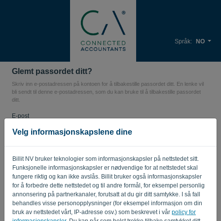
Språk:
NO
Glemt passordet ditt?
Skriv inn e-postadressen på kontoen for å tilbakestille passordet ditt. En lenke vil
bli sendt til denne e-postadressen, som du kan bruke til å tilbakestille passordet
ditt.
E-post
Velg informasjonskapslene dine
Er du ikke en datamaskin? Fyll ut '
'.
Billit NV bruker teknologier som informasjonskapsler på nettstedet sitt.
Funksjonelle informasjonskapsler er nødvendige for at nettstedet skal
fungere riktig og kan ikke avslås. Billit bruker også informasjonskapsler
for å forbedre dette nettstedet og til andre formål, for eksempel personlig
SEND LENKE
annonsering på partnerkanaler, forutsatt at du gir ditt samtykke. I så fall
behandles visse personopplysninger (for eksempel informasjon om din
bruk av nettstedet vårt, IP-adresse osv.) som beskrevet i vår
policy for
Tilbake til påloggingssiden
informasjonskapsler
. Du kan når som helst trekke tilbake samtykket ditt