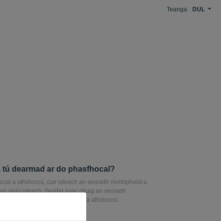
Teanga:
DUL
 tú dearmad ar do phasfhocal?
cal a athshocrú, cuir isteach an seoladh ríomhphoist a
un síniú isteach. Seolfar nasc chuig an seoladh
 rud a ligfidh duit do phasfhocal a athshocrú.