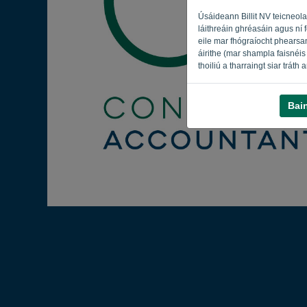
Úsáideann Billit NV teicneola
láithreáin ghréasáin agus ní 
eile mar fhógraíocht phearsan
áirithe (mar shampla faisnéis 
thoiliú a tharraingt siar tráth
Bai