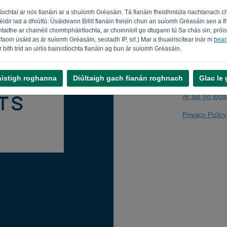
íochtaí ar nós fianáin ar a shuíomh Gréasáin. Tá fianáin fheidhmiúla riachtanach c
féidir iad a dhiúltú. Úsáideann Billit fianáin freisin chun an suíomh Gréasáin seo 
taithe ar chainéil chomhpháirtíochta, ar choinníoll go dtugann tú Sa chás sin, prói
Nach ríomhaire t
faoin úsáid as ár suíomh Gréasáin, seoladh IP, srl.) Mar a thuairiscítear inár m
beart
 ar bith tríd an uirlis bainistíochta fianáin ag bun ár suíomh Gréasáin.
nistigh roghanna
Diúltaigh gach fianán roghnach
Glac le
Ar ais go logá
Privacy Policy