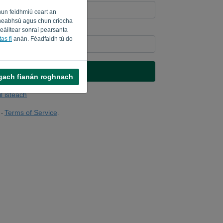
hun feidhmiú ceart an
a fheabhsú agus chun críocha
seáiltear sonraí pearsanta
ú? Líon isteach '
'.
as fi
anán. Féadfaidh tú do
SEOL NASC
 gach fianán roghnach
il isteach
Terms of Service
-
.