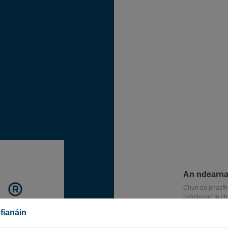
An ndearna
Chun do phasfho
úsáideann tú ch
ríomhphoist seo,
fianáin
Ríomhphost