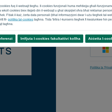
al cookies fuq il-websajt tiegħu. Il-cookies funzjonali huma meħtieġa għall-funzjona
t juża wkoll cookies biex itejjeb din il-websajt u għal skopijiet oħra bħal reklamar pers
k. F'dak il-każ, ċerta data personali (bħal informazzjoni dwar l-użu tiegħek tal-webs
Fakkarni
tt fil-
politika tal-cookies
tagħna. Tista 'tirtira l-kunsens tiegħek fi kwalunkwe ħin p
ajt tagħna.
eferenzi
Irrifjuta l-cookies fakultattivi kollha
Aċċetta l-cook
Politika ta 'Priv