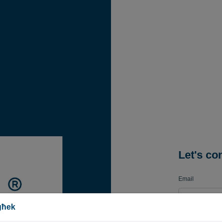
Let's co
Email
egħek
Password