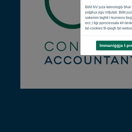
Billit NV juża teknoloġiji bħ
jistgħux jiġu rrifjutati. Billi
sakemm tagħti l-kunsens tiegħe
eċċ.) tiġi pproċessata kif deskri
tal-cookies fil-qiegħ tal-webs
Immaniġġja l-pr