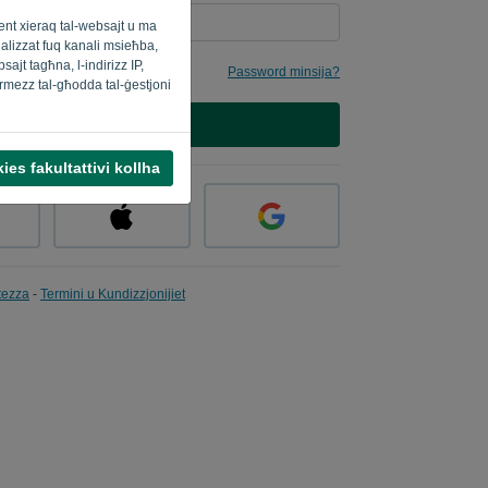
ment xieraq tal-websajt u ma
onalizzat fuq kanali msieħba,
ajt tagħna, l-indirizz IP,
Password minsija?
ermezz tal-għodda tal-ġestjoni
SINJAL
ies fakultattivi kollha
atezza
-
Termini u Kundizzjonijiet