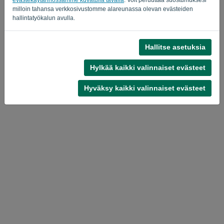
milloin tahansa verkkosivustomme alareunassa olevan evästeiden
hallintatyökalun avulla.
Hallitse asetuksia
Tietosuojakäytäntö
-
Ehdot ja ehdot
Hylkää kaikki valinnaiset evästeet
Hyväksy kaikki valinnaiset evästeet