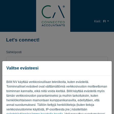
Kieli:
FI
Let's connect!
Sähköposti
Valitse evästeesi
Salasana
Billit NV käyttää verkkosivuillaan tekniikoita, kuten evästeitä.
Toiminnalliset evästeet ovat välttämättömiä verkkosivuston moitteettoman
Muistuta minua
Unohtunut salasana?
toiminnan kannalta, eikä niitä voida kieltää. Billit käyttää evästeitä myös
tämän verkkosivuston parantamiseksi ja muihin tarkoituksiin, kuten
henkilökohtaiseen mainontaan kumppanikanavilla, edellyttäen, että
KIRJAUDU SISÄÄN
annat suostumuksesi. Tällöin tiettyjä henkilötietoja (kuten tietoja
verkkosivustomme käytöstä, IP-osoitteesta jne.) käsitellään
evästekäytännössämme kuvatulla tavalla
. Voit peruuttaa suostumuksesi