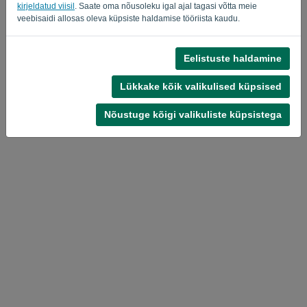
kirjeldatud viisil
. Saate oma nõusoleku igal ajal tagasi võtta meie
veebisaidi allosas oleva küpsiste haldamise tööriista kaudu.
Eelistuste haldamine
Privaatsuspoliitika
-
Tingimused
Lükkake kõik valikulised küpsised
Nõustuge kõigi valikuliste küpsistega