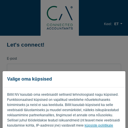
Keel:
ET
Let's connect!
E-post
Valige oma küpsised
Salasõna
Billit NV kasutab oma veebisaidil selliseid tehnoloogiaid nagu küpsised.
Funktsionaalsed küpsised on vajalikud veebilehe nõuetekohaseks
Tuleta mulle meelde
Unustatud parool?
toimimiseks ja neist ei saa keelduda. Billit kasutab küpsiseid ka selle
veebisaidi täiustamiseks ja muudel eesmärkidel, näiteks isikupärastatud
reklaamimine partnerkanalites, tingimusel et annate oma nõusoleku.
LOGI SISSE
Sellisel juhul töödeldakse teatud isikuandmeid (nt teavet meie veebisaidi
kasutamise kohta, IP-aadressi jne) vastavalt meie
küpsiste poliitikale